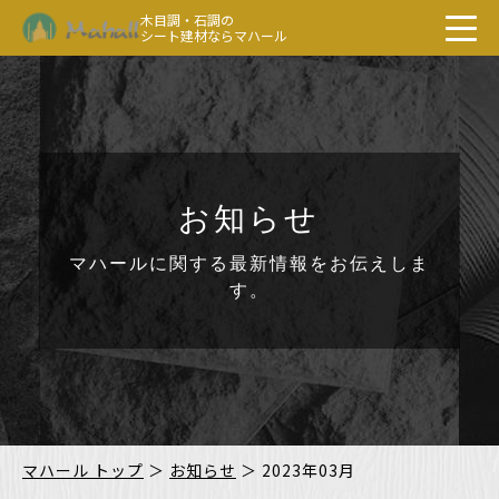
木目調・石調の
シート建材ならマハール
お知らせ
マハールに関する最新情報をお伝えしま
す。
マハール トップ
＞
お知らせ
＞
2023年03月