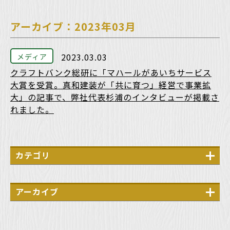
アーカイブ：2023年03月
2023.03.03
メディア
クラフトバンク総研に「マハールがあいちサービス
大賞を受賞。真和建装が「共に育つ」経営で事業拡
大」の記事で、弊社代表杉浦のインタビューが掲載さ
れました。
カテゴリ
メディア
PR
アーカイブ
説明会
2026年7月
展示会
2026年6月