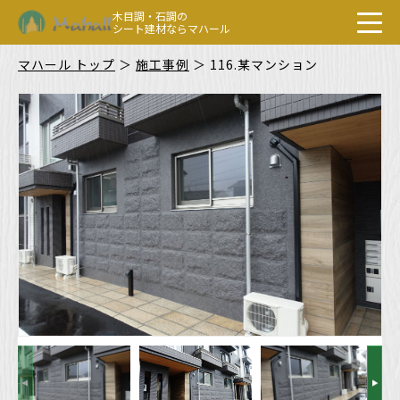
木目調・石調の
シート建材ならマハール
マハール トップ
＞
施工事例
＞
116.某マンション