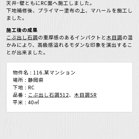
天井･壁ともにRC面へ施工しました。
下地補修後、プライマー塗布の上、マハールを施工し
ました。
施工後の成果
こぶ出し石調
の重厚感のあるインパクトと
木目調
の温
かみにより、高級感溢れるモダンな印象を演出するこ
とが出来ました。
物件名 : 116.某マンション
場所 : 静岡県
下地 : RC
品番 :
こぶ出し石調512
、
木目調SR
平米 : 40㎡