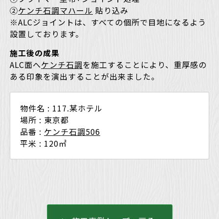
②
ケンチ石調マハール
貼り込み
※ALCジョイントは、すべての個所で目地になるよう
設置しております。
施工後の成果
ALC面へ
ケンチ石調
を施工することにより、重厚感の
ある印象を演出することが出来ました。
物件名 : 117.某ホテル
場所 : 東京都
品番 :
ケンチ石調506
平米 : 120㎡