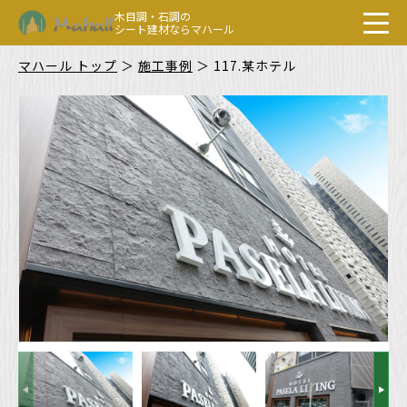
木目調・石調の
シート建材ならマハール
マハール トップ
＞
施工事例
＞
117.某ホテル